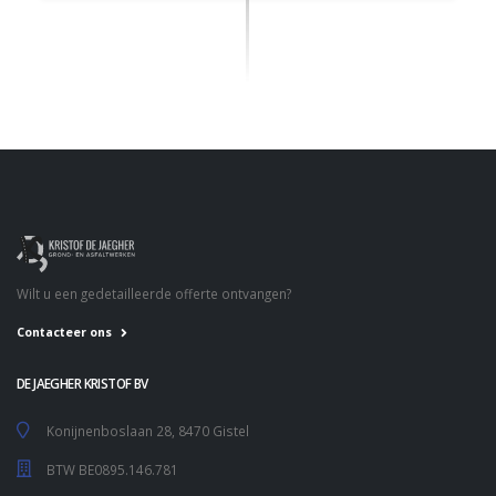
Wilt u een gedetailleerde offerte ontvangen?
Contacteer ons
DE JAEGHER KRISTOF BV
Konijnenboslaan 28, 8470 Gistel
BTW BE0895.146.781