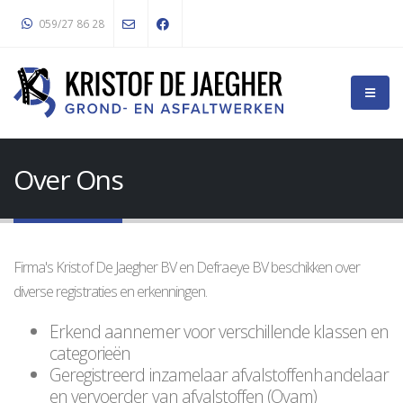
059/27 86 28
Over Ons
Firma's Kristof De Jaegher BV en Defraeye BV beschikken over
diverse registraties en erkenningen.
Erkend aannemer voor verschillende klassen en
categorieën
Geregistreerd inzamelaar afvalstoffenhandelaar
en vervoerder van afvalstoffen (Ovam)