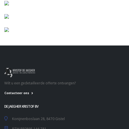
Wilt u een gedetailleerde offerte ontvangen?
Contacteer ons
DE JAEGHER KRISTOF BV
Konijnenboslaan 28, 8470 Gistel
BTW BE0895.146.781