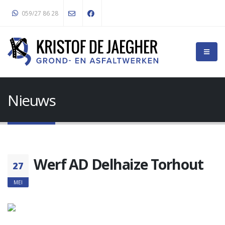
059/27 86 28
Nieuws
Werf AD Delhaize Torhout
27
MEI