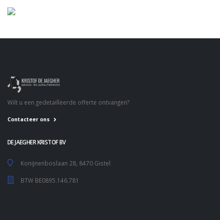
Wilt u een gedetailleerde offerte ontvangen?
Contacteer ons
DE JAEGHER KRISTOF BV
Konijnenboslaan 28, 8470 Gistel
BTW BE0895.146.781