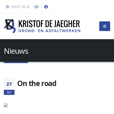
059/27 86 28
Nieuws
On the road
27
MEI