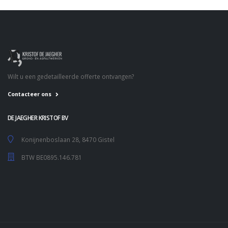
Wilt u een gedetailleerde offerte ontvangen?
Contacteer ons
DE JAEGHER KRISTOF BV
Konijnenboslaan 28, 8470 Gistel
BTW BE0895.146.781